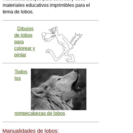
materiales educativos imprimibles para el
tema de lobos.
Dibujos
de lobos
para
colorear y
pintar
Todos
los
rompecabezas de lobos
Manualidades de lobos: