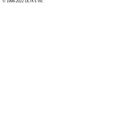
© 1998-2022 DLTK's Inc.