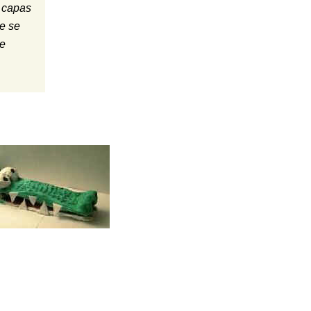
s capas
ue se
te