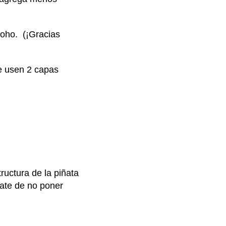
moho. (¡Gracias
e usen 2 capas
tructura de la piñata
ate de no poner