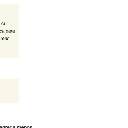
 Al
ica para
crear
 agrega menos