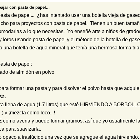
bajar con pasta de papel...
 pasta de papel... ¿has intentado usar una botella vieja de gase
ucho para proyectos con pasta de papel. Tienen un buen tamañ
comodarlas a lo que necesitas. Yo enseñé arte a niños de grados
y loros usando pasta de papel y el método de la botella de gas
do una botella de agua mineral que tenía una hermosa forma tria
 pasta de papel:
ado de almidón en polvo
para formar una pasta y para disolver el polvo hasta que adquie
sa.
tetera llena de agua (1.7 litros) que esté HIRVIENDO A BORBOL
) y ¡mezcla como loco...!
como avena y puede formar grumos, así que yo usualmente la
ca para suavizarla.
 opaco a traslúcido una vez que se agregue el agua hirviendo.