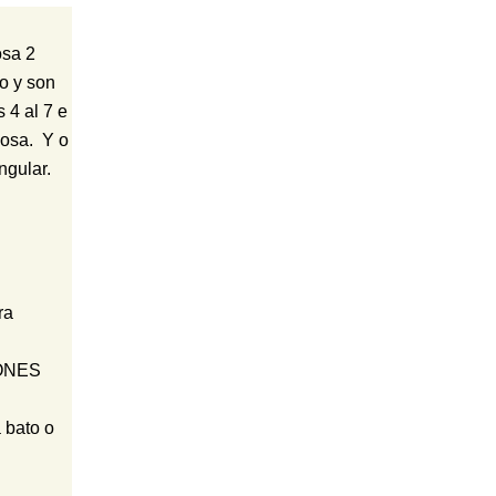
osa 2
o y son
 4 al 7 e
eosa. Y o
ngular.
ra
LONES
 bato o