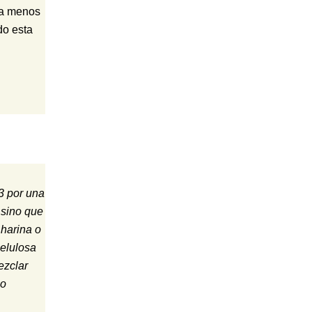
ea menos
do esta
3 por una
 sino que
 harina o
celulosa
ezclar
po