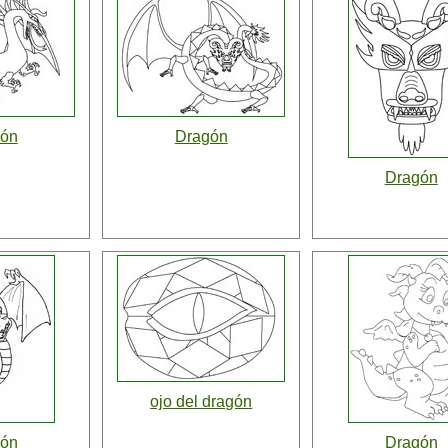
gón
Dragón
Dragón
ojo del dragón
gón
Dragón