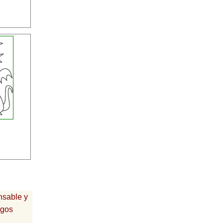
nsable y
egos