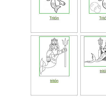
Tritón
Trit
trit
tritón