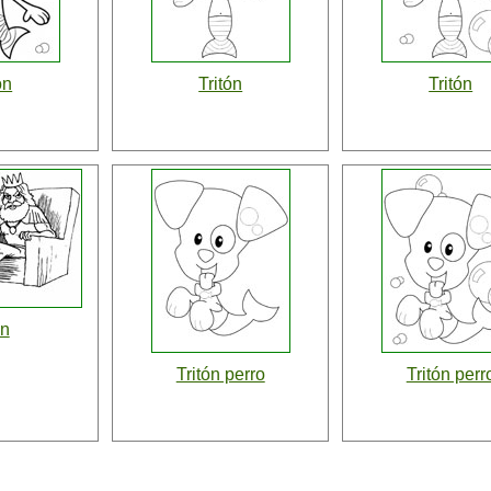
ón
Tritón
Tritón
ón
Tritón perro
Tritón perr