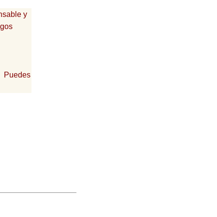
nsable y
egos
r. Puedes