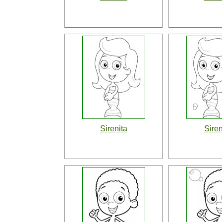
Sirenita
Siren