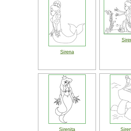
Sire
Sirena
Sirenita
Siren