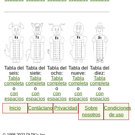
Tabla del
Tabla del
Tabla del
Tabla del
Tabla del
seis:
siete:
ocho:
nueve:
diez:
Tabla
Tabla
Tabla
Tabla
Tabla
completa
completa
completa
completa
completa
o
o
o
o
o
con
con
con
con
con
espacios
espacios
espacios
espacios
espacios
Inicio
Contáctanos
Privacidad
Sobre
Condiciones
nosotros
de uso
© 1998-2022 DLTK's Inc.