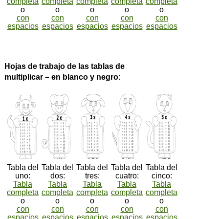
completa
completa
completa
completa
completa
o
o
o
o
o
con
con
con
con
con
espacios
espacios
espacios
espacios
espacios
Hojas de trabajo de las tablas de
multiplicar – en blanco y negro:
Tabla del
Tabla del
Tabla del
Tabla del
Tabla del
uno:
dos:
tres:
cuatro:
cinco:
Tabla
Tabla
Tabla
Tabla
Tabla
completa
completa
completa
completa
completa
o
o
o
o
o
con
con
con
con
con
espacios
espacios
espacios
espacios
espacios