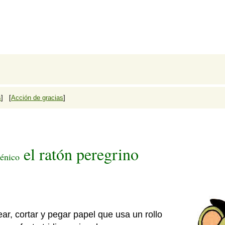
s
] [
Acción de gracias
]
el ratón peregrino
iénico
r, cortar y pegar papel que usa un rollo