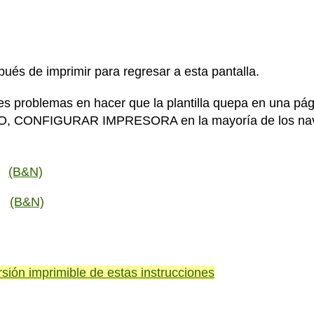
spués de imprimir para regresar a esta pantalla.
nes problemas en hacer que la plantilla quepa en una p
 CONFIGURAR IMPRESORA en la mayoría de los nav
o
(B&N)
o
(B&N)
rsión imprimible de estas instrucciones