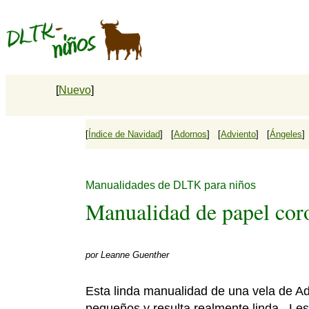
[
Nuevo
]
[
Índice de Navidad
] [
Adornos
] [
Adviento
] [
Ángeles
]
Manualidades de DLTK para niños
Manualidad de papel cor
por
Leanne Guenther
Esta linda manualidad de una vela de Ad
pequeños y resulta realmente linda. Les 