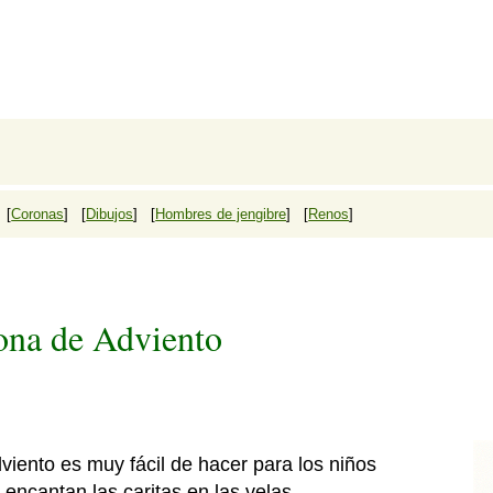
 [
Coronas
] [
Dibujos
] [
Hombres de jengibre
] [
Renos
]
ona de Adviento
viento es muy fácil de hacer para los niños
encantan las caritas en las velas.