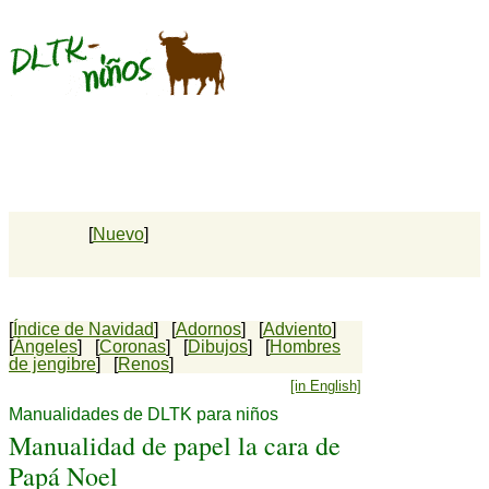
[
Nuevo
]
[
Índice de Navidad
] [
Adornos
] [
Adviento
]
[
Ángeles
] [
Coronas
] [
Dibujos
] [
Hombres
de jengibre
] [
Renos
]
[in English]
Manualidades de DLTK para niños
Manualidad de papel la cara de
Papá Noel