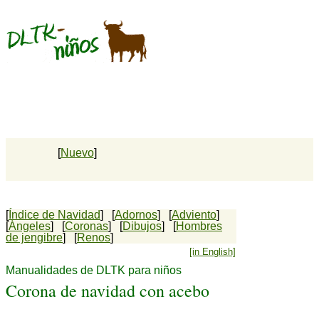
[
Nuevo
]
[
Índice de Navidad
] [
Adornos
] [
Adviento
]
[
Ángeles
] [
Coronas
] [
Dibujos
] [
Hombres
de jengibre
] [
Renos
]
[in English]
Manualidades de DLTK para niños
Corona de navidad con acebo