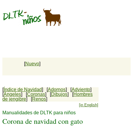
[
Nuevo
]
[
Índice de Navidad
] [
Adornos
] [
Adviento
]
[
Ángeles
] [
Coronas
] [
Dibujos
] [
Hombres
de jengibre
] [
Renos
]
[in English]
Manualidades de DLTK para niños
Corona de navidad con gato