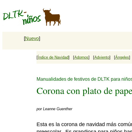
[
Nuevo
]
[
Índice de Navidad
] [
Adornos
] [
Adviento
] [
Ángeles
]
Manualidades de festivos de DLTK para niño
Corona con plato de pape
por
Leanne Guenther
Esta es la corona de navidad más común
preescolar. Es grandiosa para niños has