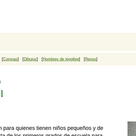
 [
Coronas
] [
Dibujos
] [
Hombres de jengibre
] [
Renos
]
s
l
 para quienes tienen niños pequeños y de
ta de los primeros grados de escuela para