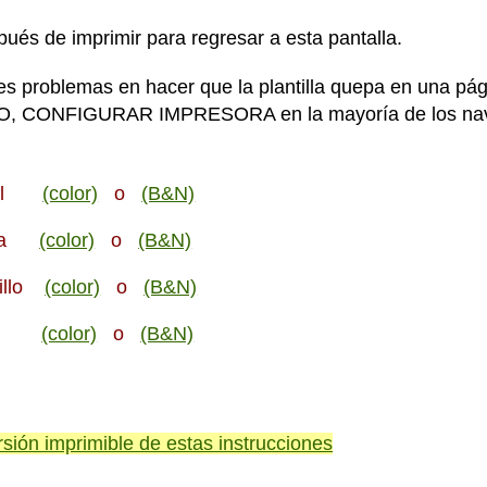
spués de imprimir para regresar a esta pantalla.
nes problemas en hacer que la plantilla quepa en una p
 CONFIGURAR IMPRESORA en la mayoría de los nav
 azul
(color)
o
(B&N)
 rosa
(color)
o
(B&N)
arillo
(color)
o
(B&N)
 rosa
(color)
o
(B&N)
rsión imprimible de estas instrucciones