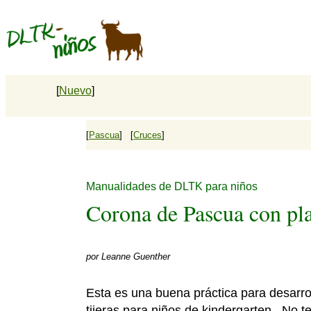
[
Nuevo
]
[
Pascua
] [
Cruces
]
Manualidades de DLTK para niños
Corona de Pascua con pla
por
Leanne Guenther
Esta es una buena práctica para desarrol
tijeras para niños de kindergarten. No 