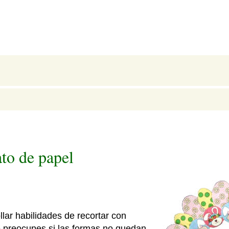
to de papel
lar habilidades de recortar con
te preocupes si las formas no quedan