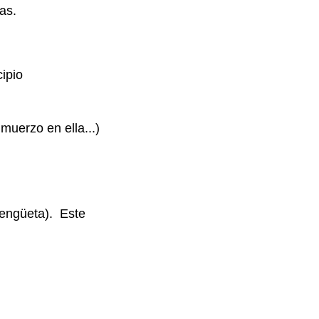
as.
cipio
muerzo en ella...)
 lengüeta). Este