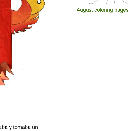
August coloring pages
rtaba y tomaba un