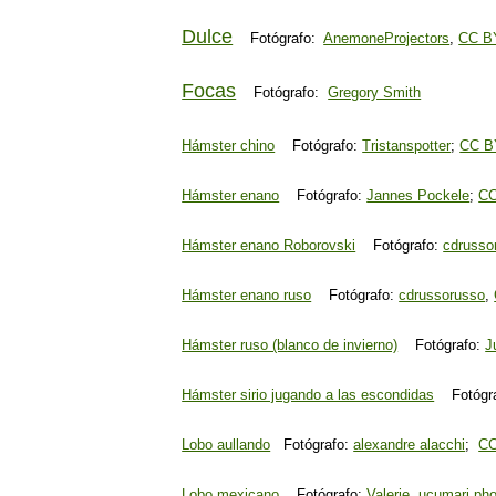
Dulce
Fotógrafo:
AnemoneProjectors
,
CC B
Focas
Fotógrafo:
Gregory Smith
Hámster chino
Fotógrafo:
Tristanspotter
;
CC B
Hámster enano
Fotógrafo:
Jannes Pockele
;
CC
Hámster enano Roborovski
Fotógrafo:
cdrusso
Hámster enano ruso
Fotógrafo:
cdrussorusso
,
Hámster ruso (blanco de invierno)
Fotógrafo:
J
Hámster sirio jugando a las escondidas
Fotógra
Lobo aullando
Fotógrafo:
alexandre alacchi
;
CC
Lobo mexicano
Fotógrafo:
Valerie, ucumari ph