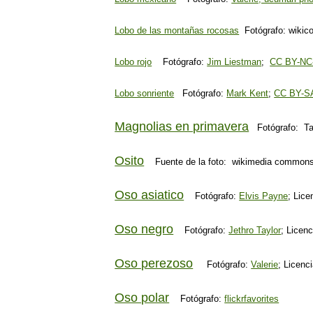
Lobo de las montañas rocosas
Fotógrafo: wik
Lobo rojo
Fotógrafo:
Jim Liestman
;
CC BY-NC
Lobo sonriente
Fotógrafo:
Mark Kent
;
CC BY-SA
Magnolias en primavera
Fotógrafo: T
Osito
Fuente de la foto: wikimedia commons;
Oso asiatico
Fotógrafo:
Elvis Payne
; Lice
Oso negro
Fotógrafo:
Jethro Taylor
; Licen
Oso perezoso
Fotógrafo:
Valerie
; Licenc
Oso polar
Fotógrafo:
flickrfavorites