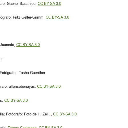
afo: Gabriel Barathieu,
CC BY-SA 3.0
tógrafo: Fritz Geller-Grimm,
CC BY-SA 3.0
: Juanedc,
CC BY-SA 3.0
er
Fotógrafo: Tasha Guenther
grafo: alfonsobenayas,
CC BY-SA 3.0
ns,
CC BY-SA 3.0
ia; Fotógrafo: Foto de H. Zell, ,
CC BY-SA 3.0
rafo:
Tomas Castelazo
,
CC BY-SA 3.0