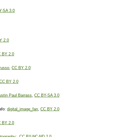
Y-SA 3.0
Y 2.0
 BY 2.0
russo
,
CC BY 2.0
CC BY 2.0
ustin Paul Barrass
,
CC BY-SA 3.0
fo:
digital_image_fan
,
CC BY 2.0
 BY 2.0
otography
;
CC BY-NC-ND 2.0