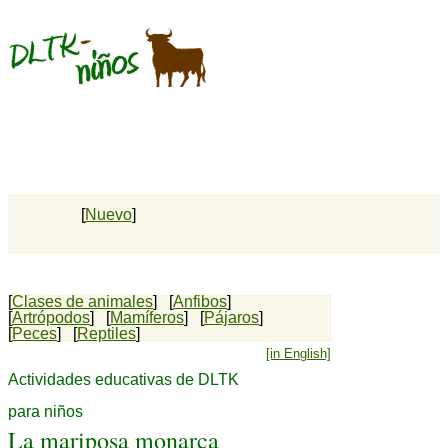
[
Nuevo
]
[
Clases de animales
] [
Anfibos
]
[
Artrópodos
] [
Mamíferos
] [
Pájaros
]
[
Peces
] [
Reptiles
]
[in English]
Actividades educativas de DLTK
para niños
La mariposa monarca