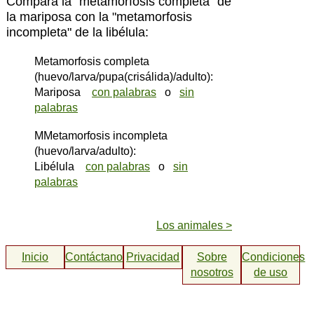
Compara la "metamorfosis completa" de
la mariposa con la "metamorfosis
incompleta" de la libélula:
Metamorfosis completa
(huevo/larva/pupa(crisálida)/adulto):
Mariposa
con palabras
o
sin
palabras
MMetamorfosis incompleta
(huevo/larva/adulto):
Libélula
con palabras
o
sin
palabras
Los animales >
Inicio
Contáctanos
Privacidad
Sobre
Condiciones
nosotros
de uso