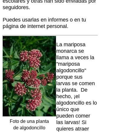
escolares y otras han sido enviadas por
seguidores.
Puedes usarlas en informes o en tu
página de internet personal.
La mariposa
monarca se
llama a veces la
"mariposa
algodoncillo"
porque sus
larvas se comen
la planta. De
hecho, ¡el
algodoncillo es lo
único que
pueden comer
Foto de una planta
las larvas! Si
de algodoncillo
quieres atraer