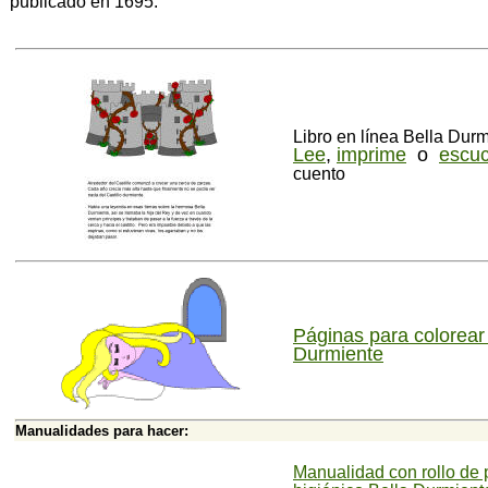
publicado en 1695.
Libro en línea Bella Durm
Lee
,
imprime
o
escu
cuento
Páginas para colorear
Durmiente
Manualidades para hacer:
Manualidad con rollo de 