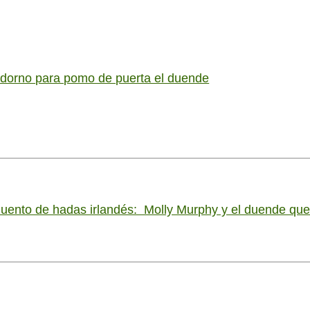
dorno para pomo de puerta el duende
uento de hadas irlandés: Molly Murphy y el duende q