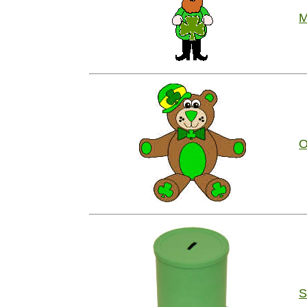
M
O
S