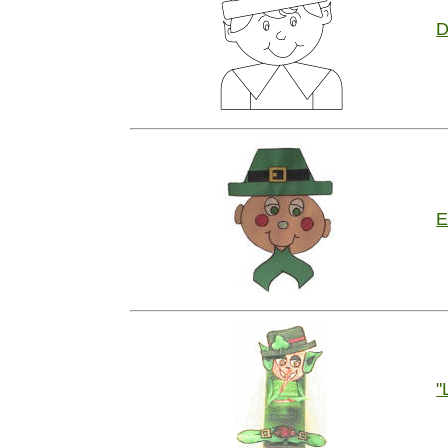
D
E
"