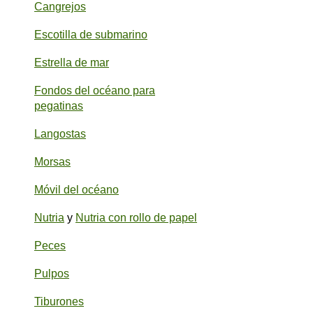
Cangrejos
Escotilla de submarino
Estrella de mar
Fondos del océano para
pegatinas
Langostas
Morsas
Móvil del océano
Nutria
y
Nutria con rollo de papel
Peces
Pulpos
Tiburones