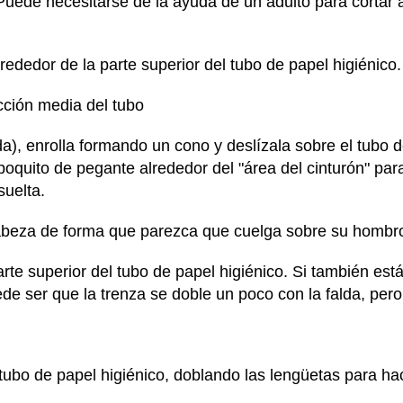
 Puede necesitarse de la ayuda de un adulto para cortar 
rededor de la parte superior del tubo de papel higiénico.
cción media del tubo
alda), enrolla formando un cono y deslízala sobre el tubo 
quito de pegante alrededor del "área del cinturón" para
suelta.
abeza de forma que parezca que cuelga sobre su hombr
te superior del tubo de papel higiénico. Si también est
uede ser que la trenza se doble un poco con la falda, per
l tubo de papel higiénico, doblando las lengüetas para ha