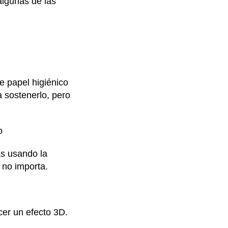
algunas de las
de papel higiénico
 sostenerlo, pero
o
ás usando la
o no importa.
cer un efecto 3D.