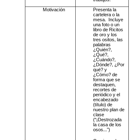
Motivación
Presenta la
cartelera o la
mesa.
Incluye
una foto o un
libro de Ricitos
de oro y los
tres ositos, las
palabras
¿Quién?,
¿Qué?,
¿Cuándo?,
¿Dónde?, ¿Por
qué? y
¿Cómo? de
forma que se
destaquen,
recortes de
periódico y el
encabezado
(título) de
nuestro plan de
clase
(“¡Destrozada
la casa de los
osos...")