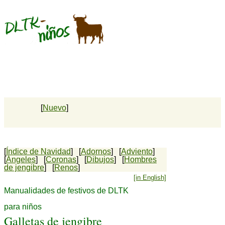
[
Nuevo
]
[
Índice de Navidad
] [
Adornos
] [
Adviento
]
[
Ángeles
] [
Coronas
] [
Dibujos
] [
Hombres
de jengibre
] [
Renos
]
[in English]
Manualidades de festivos de DLTK
para niños
Galletas de jengibre