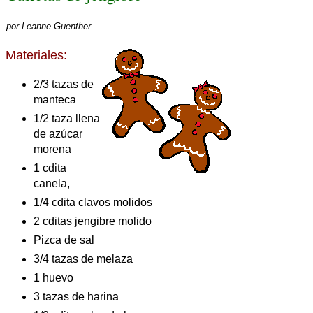
por
Leanne Guenther
Materiales:
2/3 tazas de
manteca
1/2 taza llena
de azúcar
morena
1 cdita
canela,
1/4 cdita clavos molidos
2 cditas jengibre molido
Pizca de sal
3/4 tazas de melaza
1 huevo
3 tazas de harina