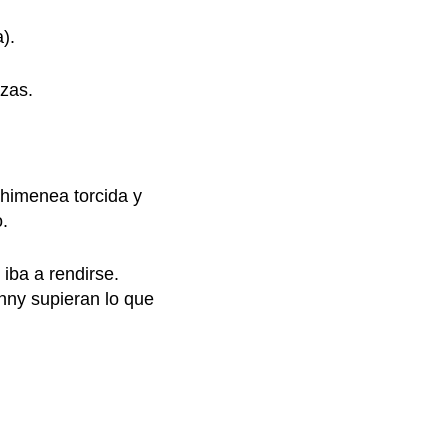
).
rzas.
 chimenea torcida y
o.
 iba a rendirse.
nny supieran lo que