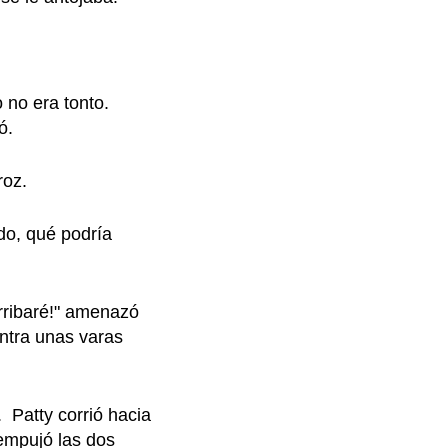
 no era tonto.
ó.
roz.
odo, qué podría
erribaré!" amenazó
ontra unas varas
 Patty corrió hacia
empujó las dos