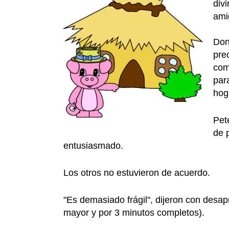
div
ami
Don
pre
com
par
hog
Pet
de p
entusiasmado.
Los otros no estuvieron de acuerdo.
"Es demasiado frágil", dijeron con desa
mayor y por 3 minutos completos).