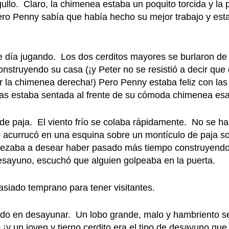
lo. Claro, la chimenea estaba un poquito torcida y la p
ero Penny sabía que había hecho su mejor trabajo y est
te día jugando. Los dos cerditos mayores se burlaron d
onstruyendo su casa (¡y Peter no se resistió a decir qu
r la chimenea derecha!) Pero Penny estaba feliz con las
as estaba sentada al frente de su cómoda chimenea es
e paja. El viento frío se colaba rápidamente. No se h
e acurrucó en una esquina sobre un montículo de paja s
mpezaba a desear haber pasado más tiempo construyend
esayuno, escuchó que alguien golpeaba en la puerta.
siado temprano para tener visitantes.
ndo en desayunar. Un lobo grande, malo y hambriento s
 un joven y tierno cerdito era el tipo de desayuno que 