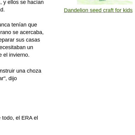
, y ellos se hacían
d.
Dandelion seed craft for kids
unca tenían que
erano se acercaba,
eparar sus casas
necesitaban un
 el invierno.
onstruir una choza
r", dijo
 todo, el ERA el