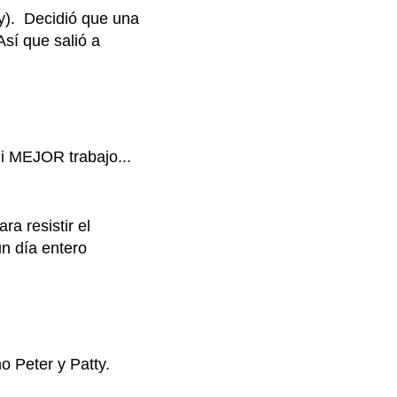
y). Decidió que una
Así que salió a
mi MEJOR trabajo...
a resistir el
un día entero
mo Peter y Patty.