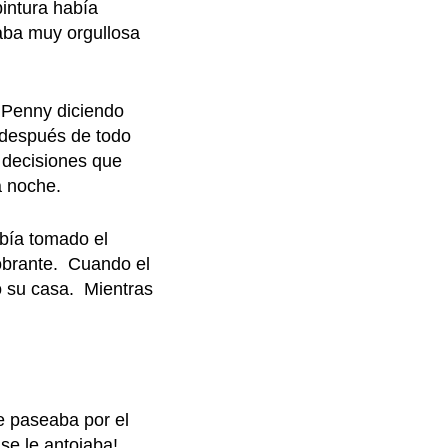
intura había
aba muy orgullosa
e Penny diciendo
e después de todo
 decisiones que
a noche.
abía tomado el
obrante. Cuando el
o su casa. Mientras
e paseaba por el
se le antojaba!