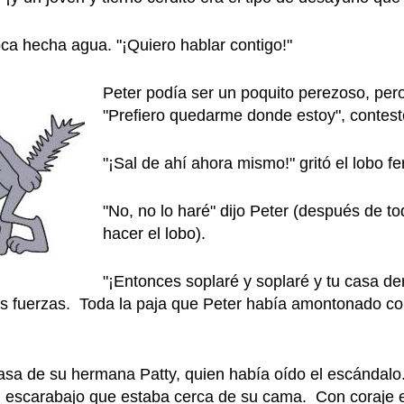
boca hecha agua. "¡Quiero hablar contigo!"
Peter podía ser un poquito perezoso, pero
"Prefiero quedarme donde estoy", contest
"¡Sal de ahí ahora mismo!" gritó el lobo fe
"No, no lo haré" dijo Peter (después de t
hacer el lobo).
"¡Entonces soplaré y soplaré y tu casa d
sus fuerzas. Toda la paja que Peter había amontonado c
casa de su hermana Patty, quien había oído el escándalo.
un escarabajo que estaba cerca de su cama. Con coraje 