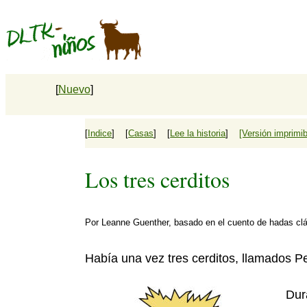
[
Nuevo
]
[
Indice
] [
Casas
] [
Lee la historia
]
[Versión imprimib
Los tres cerditos
Por
Leanne Guenther
, basado en el cuento de hadas cl
Había una vez tres cerditos, llamados P
Dur